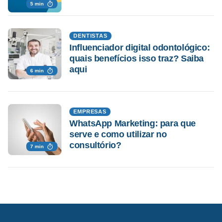
5 min
DENTISTAS
Influenciador digital odontológico:
quais benefícios isso traz? Saiba
aqui
6 min
EMPRESAS
WhatsApp Marketing: para que
serve e como utilizar no
consultório?
7 min