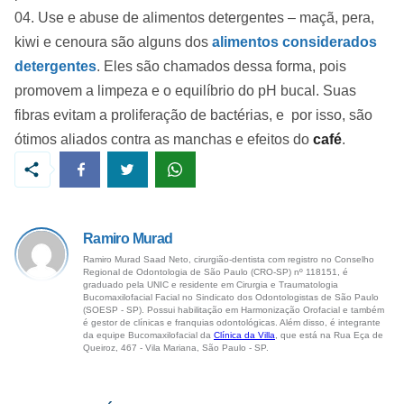
Use e abuse de alimentos detergentes – maçã, pera,
kiwi e cenoura são alguns dos
alimentos considerados
detergentes
. Eles são chamados dessa forma, pois
promovem a limpeza e o equilíbrio do pH bucal. Suas
fibras evitam a proliferação de bactérias, e por isso, são
ótimos aliados contra as manchas e efeitos do
café
.
Ramiro Murad
Ramiro Murad Saad Neto, cirurgião-dentista com registro no Conselho
Regional de Odontologia de São Paulo (CRO-SP) nº 118151, é
graduado pela UNIC e residente em Cirurgia e Traumatologia
Bucomaxilofacial Facial no Sindicato dos Odontologistas de São Paulo
(SOESP - SP). Possui habilitação em Harmonização Orofacial e também
é gestor de clínicas e franquias odontológicas. Além disso, é integrante
da equipe Bucomaxilofacial da
Clínica da Villa
, que está na Rua Eça de
Queiroz, 467 - Vila Mariana, São Paulo - SP.